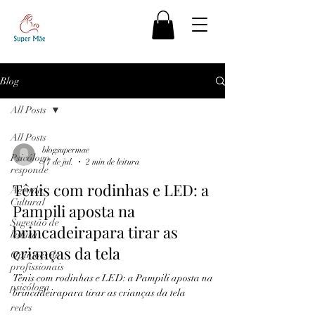
Blog
All Posts
All Posts
blogsupermae
Psicólogo
17 de jul.
2 min de leitura
responde
Tênis com rodinhas e LED: a
Agenda
Cultural
Pampili aposta na
Sugestão de
brincadeirapara tirar as
leitura
crianças da tela
Opiniões de
profissionais
Tênis com rodinhas e LED: a Pampili aposta na
psicóloga
brincadeirapara tirar as crianças da tela
redes