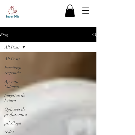
Blog
All Posts
All Posts
Psicólogo
responde
Agenda
Cultural
Sugestão de
leitura
Opiniões de
profissionais
psicóloga
redes