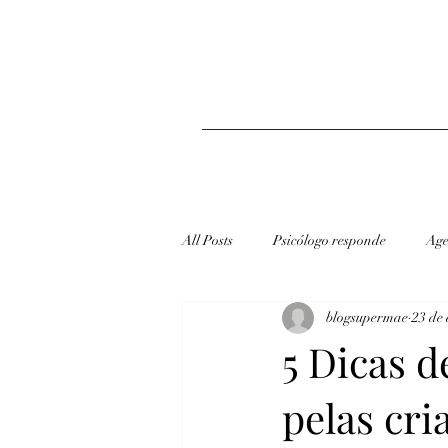
All Posts
Psicólogo responde
Age
blogsupermae
23 de 
redes sociais
Dicas
5 Dicas d
pelas cri