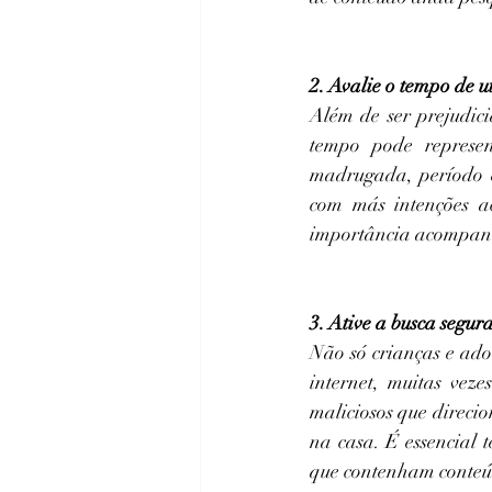
2. Avalie o tempo de u
Além de ser prejudici
tempo pode represen
madrugada, período e
com más intenções a
importância acompanh
3. Ative a busca segura
Não só crianças e adol
internet, muitas veze
maliciosos que direci
na casa. É essencial t
que contenham conteúd