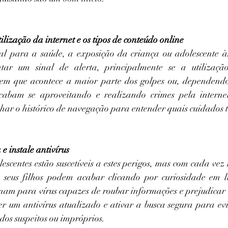
tilização da internet e os tipos de conteúdo online
al para a saúde, a exposição da criança ou adolescente às
tar um sinal de alerta, principalmente se a utilização
m que acontece a maior parte dos golpes ou, dependendo d
cabam se aproveitando e realizando crimes pela interne
ar o histórico de navegação para entender quais cuidados 
 e instale antivírus
escentes estão suscetíveis a estes perigos, mas com cada vez
s seus filhos podem acabar clicando por curiosidade em li
onam para vírus capazes de roubar informações e prejudicar a
er um antivírus atualizado e ativar a busca segura para evit
os suspeitos ou impróprios.