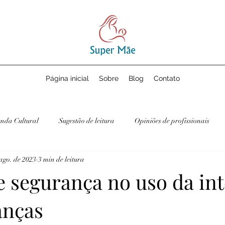
Página inicial
Sobre
Blog
Contato
nda Cultural
Sugestão de leitura
Opiniões de profissionais
ago. de 2023
3 min de leitura
e segurança no uso da in
anças