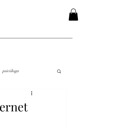
psicóloga
ternet