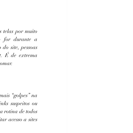
 telas por muito 
 for durante a 
o site, pessoas 
t. É de extrema 
tomar.
 mais “golpes” na 
nks suspeitos ou 
 rotina de todos 
ar acesso a sites 