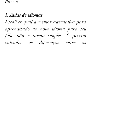
Barros.
5. Aulas de idiomas
Escolher qual a melhor alternativa para 
aprendizado do novo idioma para seu 
filho não é tarefa simples. É preciso 
entender as diferenças entre as 
metodologias e buscar aquela que atenda 
melhor aos objetivos dos pais e do perfil 
da criança. “Existem as escolas bilíngues, 
onde por meio de imersão no idioma, os 
alunos ficam em contato com a língua 
pelo menos 50% do tempo que estão na 
escola. Já as escolas internacionais 
seguem estritamente o currículo e o 
calendário do seu país de origem, 
oferecendo todas as disciplinas no idioma 
oficial do local, seja ele inglês, francês ou 
suíço. Vale lembrar que, nesse caso, é 