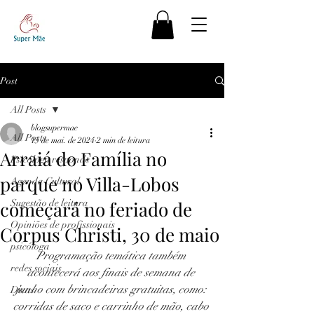
Post
All Posts
blogsupermae
All Posts
15 de mai. de 2024
2 min de leitura
Arraiá do Família no
Psicólogo responde
parque no Villa-Lobos
Agenda Cultural
começará no feriado de
Sugestão de leitura
Opiniões de profissionais
Corpus Christi, 30 de maio
psicóloga
Programação temática também 
redes sociais
acontecerá aos finais de semana de 
junho com brincadeiras gratuitas, como: 
Dicas
corridas de saco e carrinho de mão, cabo 