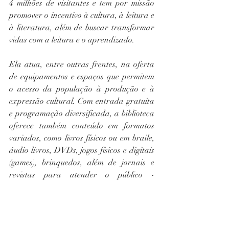
4 milhões de visitantes e tem por missão 
promover o incentivo à cultura, à leitura e 
à literatura, além de buscar transformar 
vidas com a leitura e o aprendizado. 
Ela atua, entre outras frentes, na oferta 
de equipamentos e espaços que permitem 
o acesso da população à produção e à 
expressão cultural. Com entrada gratuita 
e programação diversificada, a biblioteca 
oferece também conteúdo em formatos 
variados, como livros físicos ou em braile, 
áudio livros, DVDs, jogos físicos e digitais 
(games), brinquedos, além de jornais e 
revistas para atender o público - 
crianças, jovens, adultos e idosos com ou 
sem deficiência. A biblioteca conta com 
computadores e redes 
wireless
, além de 
sala de 
games
, ludoteca e auditório.