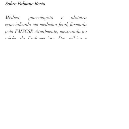
Sobre Fabiane Berta
Médica, ginecologista e obstetra 
especializada em medicina fetal, formada 
pela FMSCSP. Atualmente, mestranda no 
núcleo da Endometriose, Dor pélvica e 
Menopausa pela UNIFESP. Pós-
graduada em Endocrinologia, 
Neurociências e Comportamento.
Esportista com alma tenista e mãe de 
pets: Mirena e Ocitocina.
Creator e Founder MYPAUSA que 
propõe a criação de um registro nacional 
da menopausa em todos os 27 estados do 
Brasil, com a finalidade de promover uma 
reforma nacional na saúde feminina que 
assegure acessibilidade a inovações e 