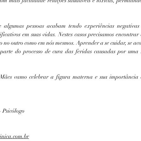
com mais facilidade relações saudáveis e tóxicas, permitind
te algumas pessoas acabam tendo experiências negativas
ficativos em suas vidas. Nestes casos precisamos encontrar e
o no outro como em nós mesmos. Aprender a se cuidar, se acol
parte do processo de cura das feridas causadas por uma 
Mães vamo celebrar a figura materna e sua importância e
- Psicólogo
inica.com.br