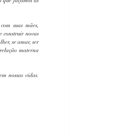
o que façamos as 
 com suas mães, 
 construir novas 
her, se amar, ser 
relação materna 
m nossas vidas. 