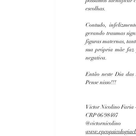
possamos identificar 
escolhas.
Contudo, infelizmen
gerando traumas signi
figuras maternas, tant
sua própria mãe faz 
negativa.
Então neste Dia das 
Pense nisso!!!
Victor Nicolino Faria 
CRP 06/98407
@victornicolino
www.epcopsicologiacl