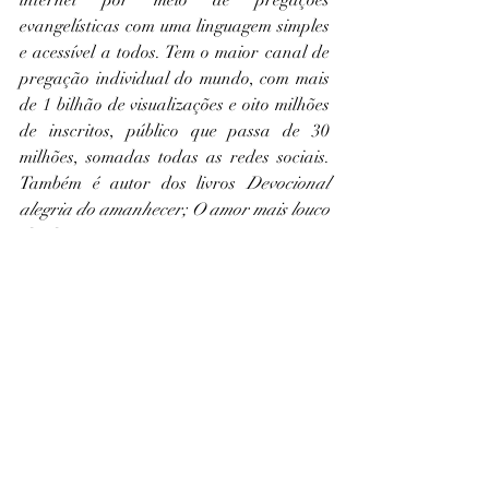
evangelísticas com uma linguagem simples 
e acessível a todos. Tem o maior canal de 
pregação individual do mundo, com mais 
de 1 bilhão de visualizações e oito milhões 
de inscritos, público que passa de 30 
milhões, somadas todas as redes sociais. 
Também é autor dos livros 
Devocional 
alegria do amanhecer; O amor mais louco 
da história; Coragem pra recomeçar
 e 
Final da tempestade
.
Site
: 
www.deiveleonardo.com.br
Redes Sociais
:
Instagram: 
@deiveleonardo
Facebook: 
deiveleonardo
YouTube: 
www.youtube.com/ediretoaoponto