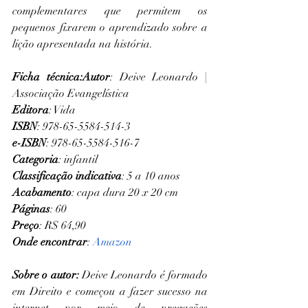
complementares que permitem os 
pequenos fixarem o aprendizado sobre a 
lição apresentada na história.
Ficha técnica:Autor
: Deive Leonardo | 
Associação Evangelística
Editora
: Vida
ISBN
: 978-65-5584-514-3
e-ISBN
: 978-65-5584-516-7
Categoria
: infantil
Classificação indicativa
: 5 a 10 anos
Acabamento
: capa dura 20 x 20 cm
Páginas
: 60
Preço
: R$ 64,90
Onde encontrar
: 
Amazon
Sobre o autor: 
Deive Leonardo é formado 
em Direito e começou a fazer sucesso na 
internet por meio de pregações 