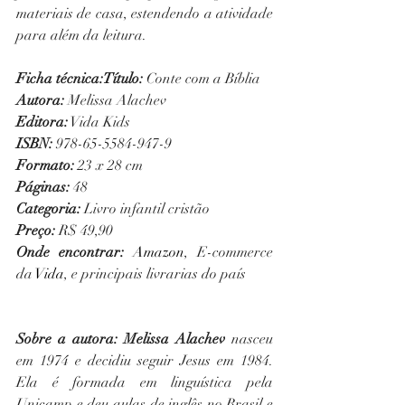
materiais de casa, estendendo a atividade 
para além da leitura.
Ficha técnica:Título:
 Conte com a Bíblia
Autora:
 Melissa Alachev
Editora:
 Vida Kids
ISBN:
 978-65-5584-947-9
Formato:
 23 x 28 cm
Páginas:
 48
Categoria:
 Livro infantil cristão
Preço:
 R$ 49,90
Onde encontrar:
Amazon
, E-commerce 
da 
Vida
, e principais livrarias do país
Sobre a autora:
Melissa Alachev
 nasceu 
em 1974 e decidiu seguir Jesus em 1984. 
Ela é formada em linguística pela 
Unicamp e deu aulas de inglês no Brasil e 