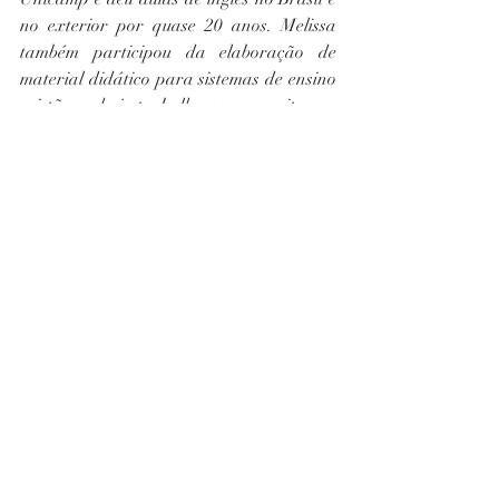
no exterior por quase 20 anos. Melissa 
também participou da elaboração de 
material didático para sistemas de ensino 
cristãos e hoje trabalha como escritora e 
ilustradora de livros para crianças.
Instagram
: 
@melissaalachev
Sobre a editora: 
A Editora Vida oferece 
títulos nas áreas infantil, jovem, 
relacionamentos, espiritualidade, vida 
cristã, ficção, acadêmicos e bíblias. Com 
enfoque contemporâneo e respeito a 
obras clássicas, promove o crescimento 
espiritual do leitor. Com mais de 60 anos 
de destaque na publicação e venda de 
literatura cristã, também se firma como 
relevante distribuidora de Bíblias, em 