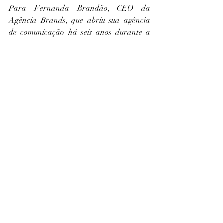
Para Fernanda Brandão, CEO da 
Agência Brands, que abriu sua agência 
de comunicação há seis anos durante a 
pandemia e, três anos depois, nasceu sua 
filha Cecília, hoje com dois anos, o 
empreendedorismo pode ser solitário, mas 
a maternidade transformou essa 
dinâmica ao trazer uma nova forma de 
companhia e integração entre vida 
pessoal e profissional. Ao incluir a filha 
na rotina, entre reuniões e alinhamentos, 
ela passou a vivenciar a maternidade de 
forma mais presente no dia a dia de 
trabalho.“Incluir ela na minha rotina fez 
com que tudo ganhasse um novo sentido. 
Hoje, não existe mais uma divisão tão 
rígida entre trabalho e vida pessoal. Se 
tenho um evento, ela está comigo, faz 