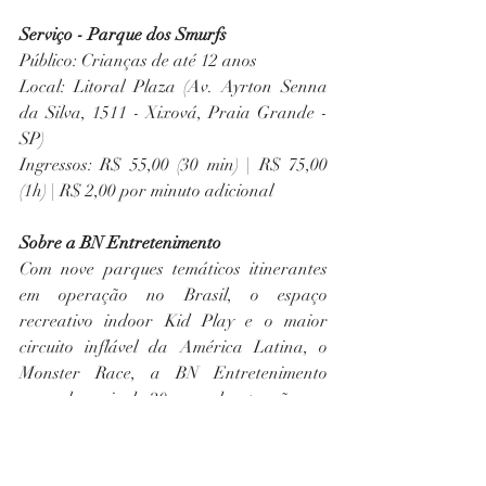
Serviço - Parque dos Smurfs
Público: Crianças de até 12 anos
Local: Litoral Plaza (Av. Ayrton Senna 
da Silva, 1511 - Xixová, Praia Grande - 
SP)
Ingressos: R$ 55,00 (30 min) | R$ 75,00 
(1h) | R$ 2,00 por minuto adicional  
Sobre a BN Entretenimento
Com nove parques temáticos itinerantes 
em operação no Brasil, o espaço 
recreativo indoor Kid Play e o maior 
circuito inflável da América Latina, o 
Monster Race, a BN Entretenimento 
acumula mais de 20 anos de atuação nos 
mercados de lazer e recreação infantil. 
Fundada em Bento Gonçalves (RS) e com 
filial em São Paulo, a empresa vive um 