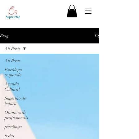
Blog
All Posts
All Posts
Psicólogo
responde
Agenda
Cultural
Sugestão de
leitura
Opiniões de
profissionais
psicóloga
redes