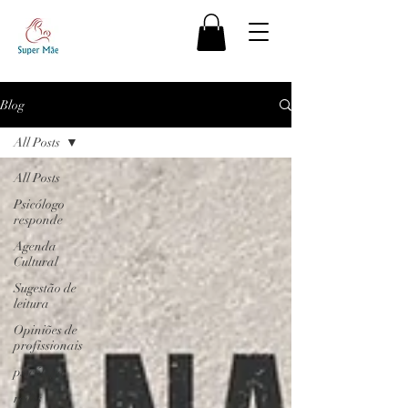
Blog
All Posts
All Posts
Psicólogo
responde
Agenda
Cultural
Sugestão de
leitura
Opiniões de
profissionais
psicóloga
redes