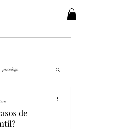
psicóloga
itura
asos de
ntil?