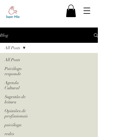
Blog
All Posts
All Posts
Psicólogo
responde
Agenda
Cultural
Sugestão de
leitura
Opiniões de
profissionais
psicóloga
redes