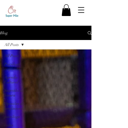
Blog
All Posts
All Posts
Psicólogo
responde
Agenda
Cultural
Sugestão de
leitura
Opiniões de
profissionais
psicóloga
redes