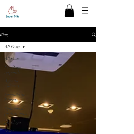
Blog
All Posts
All Posts
Psicólogo
responde
Agenda
Cultural
Sugestão de
leitura
Opiniões de
profissionais
psicóloga
redes