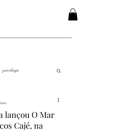
psicóloga
itura
a lançou O Mar
cos Cajé, na