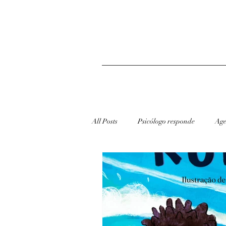
All Posts
Psicólogo responde
Age
redes sociais
Dicas