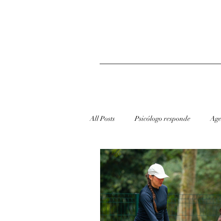
All Posts
Psicólogo responde
Age
redes sociais
Dicas