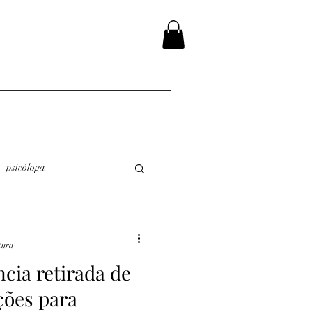
psicóloga
tura
ncia retirada de
ções para