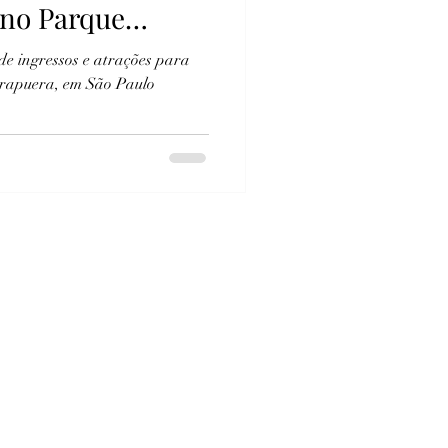
 no Parque
São Paulo
de ingressos e atrações para
irapuera, em São Paulo