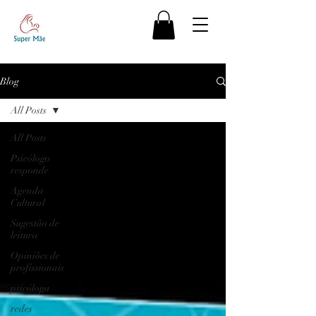
Blog
All Posts
All Posts
Psicólogo
responde
Agenda
Cultural
Sugestão de
leitura
Opiniões de
profissionais
psicóloga
redes