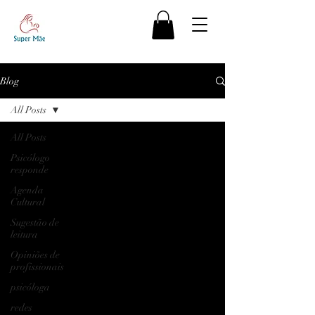
Blog
All Posts
All Posts
Psicólogo
responde
Agenda
Cultural
Sugestão de
leitura
Opiniões de
profissionais
psicóloga
redes