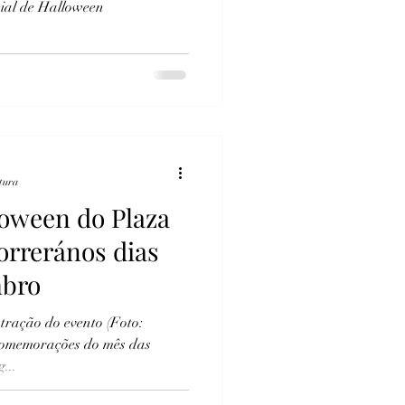
cial de Halloween
itura
loween do Plaza
orrerános dias
mbro
atração do evento (Foto:
comemorações do mês das
...