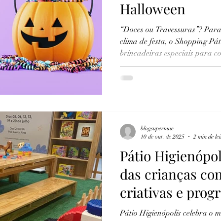
Halloween
“Doces ou Travessuras”? Para
clima de festa, o Shopping Pát
brincadeiras especiais para 
blogsupermae
10 de out. de 2025
2 min de le
Pátio Higienópol
das crianças co
criativas e prog
de Halloween
Pátio Higienópolis celebra o m