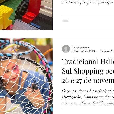
criativas e programação espe
blogsupermae
23 de out. de 2024
3 min de le
Tradicional Hal
Sul Shopping oc
26 e 27 de nove
Caça aos doces é a principal 
Divulgação) Como parte das 
crianças, o Plaza Sul Shopping