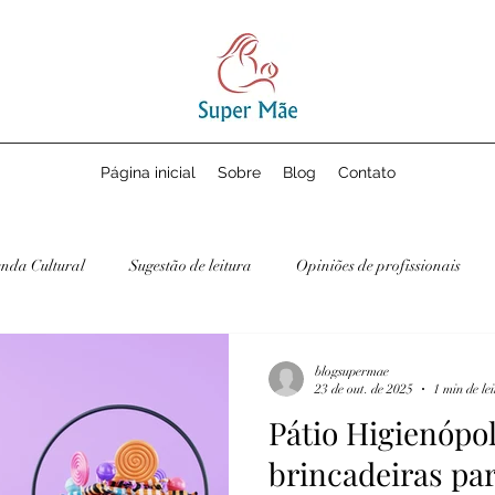
Página inicial
Sobre
Blog
Contato
nda Cultural
Sugestão de leitura
Opiniões de profissionais
blogsupermae
23 de out. de 2025
1 min de le
Pátio Higienópol
brincadeiras p