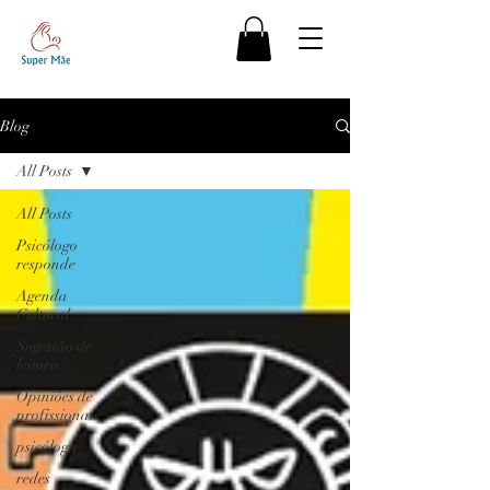
Blog
All Posts
All Posts
Psicólogo
responde
Agenda
Cultural
Sugestão de
leitura
Opiniões de
profissionais
psicóloga
redes