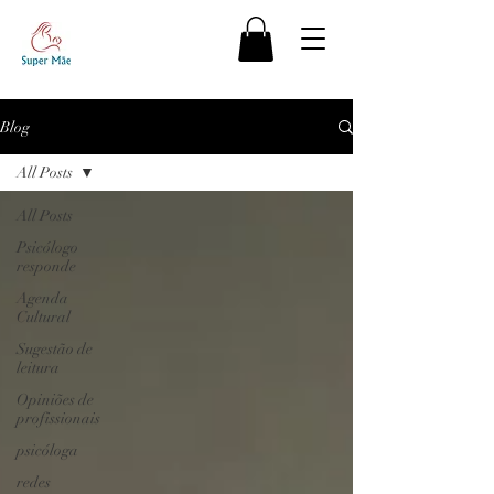
Blog
All Posts
All Posts
Psicólogo
responde
Agenda
Cultural
Sugestão de
leitura
Opiniões de
profissionais
psicóloga
redes