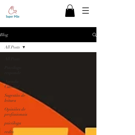
Blog
All Posts
All Posts
Psicólogo
responde
Agenda
Cultural
Sugestão de
leitura
Opiniões de
profissionais
psicóloga
redes