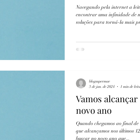
Navegando pela internet a le
encontrar uma infinidade de mat
soluções para torná-la mais produtiva em 2026. Promessas
tentadoras de reinvenção do se
vida desde que se siga determi
blogsupermae
3 de jan. de 2024
1 min de leit
Vamos alcançar 
novo ano
Quando chegamos ao final de
que alcançamos nos últimos 1
buscar no novo ano que...