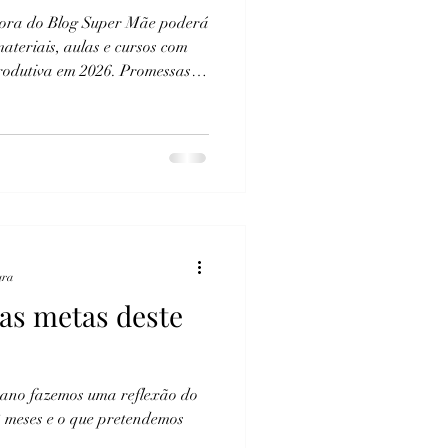
itora do Blog Super Mãe poderá
eriais, aulas e cursos com
u eu, da sua rotina e de sua
nada fórmula, receita de bolo.
ura
as metas deste
 ano fazemos uma reflexão do
2 meses e o que pretendemos