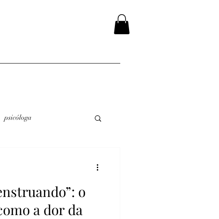
psicóloga
enstruando”: o
 como a dor da