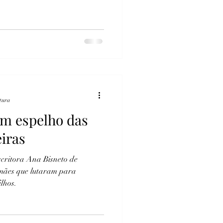
itura
m espelho das
iras
critora Ana Bisneto de
mães que lutaram para
lhos.