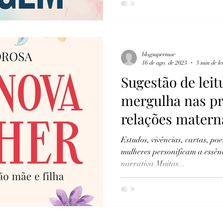
blogsupermae
16 de ago. de 2023
3 min de le
Sugestão de leit
mergulha nas pr
relações matern
Estudos, vivências, cartas, po
mulheres personificam a essên
narrativa Muitas...