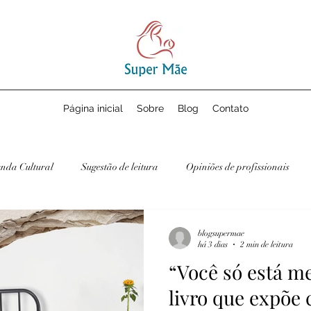
Página inicial
Sobre
Blog
Contato
nda Cultural
Sugestão de leitura
Opiniões de profissionais
blogsupermae
há 3 dias
2 min de leitura
“Você só está m
livro que expõe