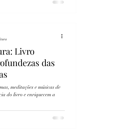
itura
ura: Livro
ofundezas das
as
emas, meditações e músicas de
cia do livro e enriquecem a