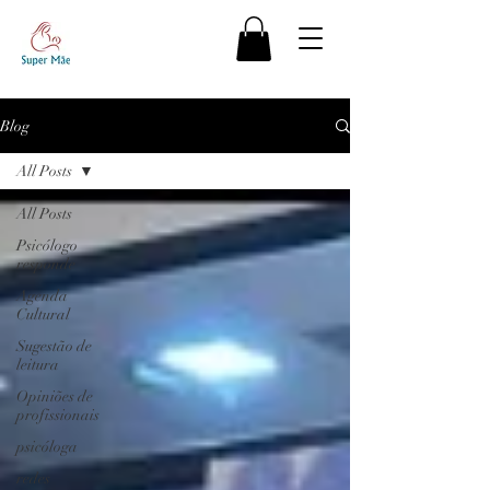
Blog
All Posts
All Posts
Psicólogo
responde
Agenda
Cultural
Sugestão de
leitura
Opiniões de
profissionais
psicóloga
redes