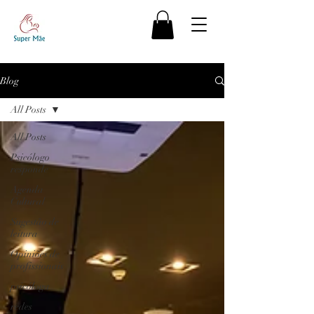
Blog
All Posts
All Posts
Psicólogo
responde
Agenda
Cultural
Sugestão de
leitura
Opiniões de
profissionais
psicóloga
redes