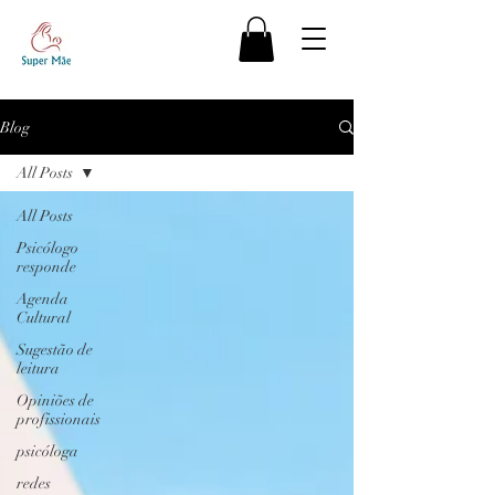
Blog
All Posts
All Posts
Psicólogo
responde
Agenda
Cultural
Sugestão de
leitura
Opiniões de
profissionais
psicóloga
redes