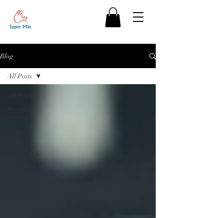
Blog
All Posts
All Posts
Psicólogo
responde
Agenda
Cultural
Sugestão de
leitura
Opiniões de
profissionais
psicóloga
redes