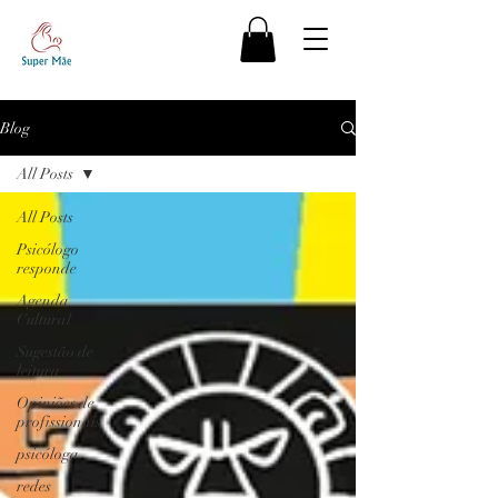
Blog
All Posts
All Posts
Psicólogo
responde
Agenda
Cultural
Sugestão de
leitura
Opiniões de
profissionais
psicóloga
redes