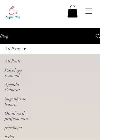
Blog
All Posts
All Posts
Psicólogo
responde
Agenda
Cultural
Sugestão de
leitura
Opiniões de
profissionais
psicóloga
redes