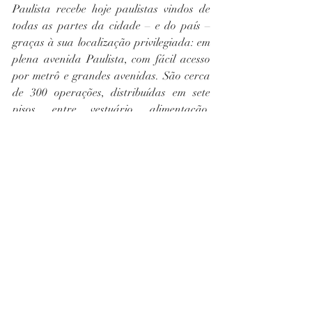
Paulista recebe hoje paulistas vindos de 
todas as partes da cidade – e do país – 
graças à sua localização privilegiada: em 
plena avenida Paulista, com fácil acesso 
por metrô e grandes avenidas. São cerca 
de 300 operações, distribuídas em sete 
pisos, entre vestuário, alimentação, 
serviços, entretenimento e lazer, com três 
pisos de estacionamento. Na sua fachada, 
um relógio de mais de 5 metros de altura é 
referência para toda São Paulo.
 Para mais informações, 
www.iguatemi.com.br/shoppingpatiopauli
sta
 e em @patiopaulistaoficial (instagram)
crianças
café com Deus pai; livro; livro café com Deus pai; leitura; mulheres; mulheres protagonistas
shopping pátio paulista
hora do conto