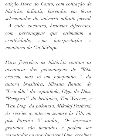
edição Hora do Conto, com contação de 
histórias infantis, baseadas em livros 
selecionados do universo infanto-juvenil. 
 A cada encontro, histórias diferentes, 
com personagens que estimulam a 
criatividade, com interpretação e 
monitoria da Cia SóPapo.
Para fevereiro, as histórias contam as 
aventuras dos personagens de “Bibo 
cresceu, mas só um pouquinho…”, da 
autora brasileira, Silvana Rando, de 
“Leotolda” da espanhola, Olga de Dios, 
“Perigoso!” do britânico, Tim Warnes, e 
“Van Dog” da polonesa, Mikołaj Pasiński.
As
 sessões acontecem sempre às 15h, no 
piso Paraíso (2º andar). Os ingressos 
gratuitos são limitados e podem ser 
resgatados no app Iguatemi One, escolher 