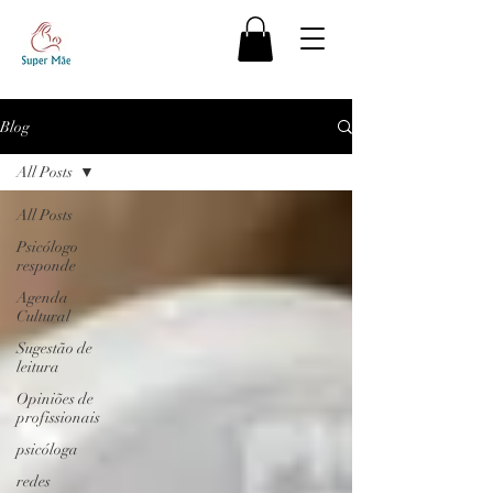
Blog
All Posts
All Posts
Psicólogo
responde
Agenda
Cultural
Sugestão de
leitura
Opiniões de
profissionais
psicóloga
redes