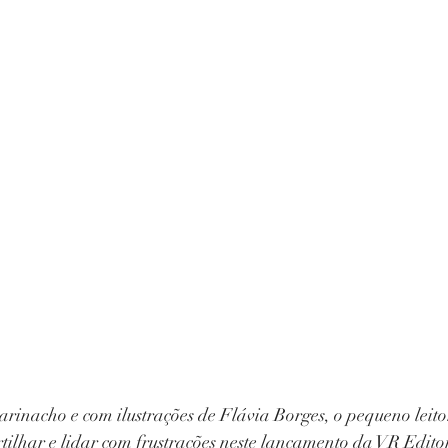
arinacho e com ilustrações de Flávia Borges, o pequeno leito
ilhar e lidar com frustrações neste lançamento da VR Edito