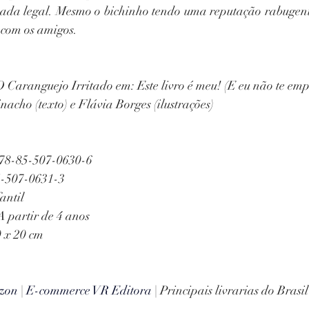
ada legal. Mesmo o bichinho tendo uma reputação rabugenta 
a com os amigos.
O Caranguejo Irritado em: Este livro é meu! (E eu não te emp
acho (texto) e Flávia Borges (ilustrações) 
78-85-507-0630-6 
-507-0631-3 
antil 
A partir de 4 anos 
0 x 20 cm 
zon
 | 
E-commerce VR Editora
 | Principais livrarias do Brasil