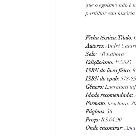
que o egoísmo não é n
partilhar esta históri
Ficha técnica
:
Título: 
Autores: 
André Catarin
Selo
: VR Editora
Edição/ano: 
1ª/2025 
ISBN do livro físico: 
9
ISBN do epub: 
978-85
Gênero: 
Literatura inf
Idade recomendada: 
Formato
: brochura, 2
Páginas
: 56
Preço:
 R$ 64,90 
Onde encontrar
: 
Ama