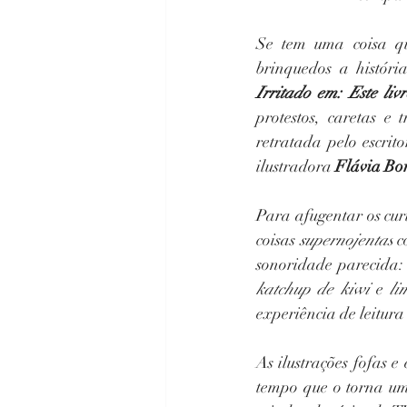
Se tem uma coisa q
brinquedos a histór
Irritado em: Este li
protestos, caretas e
retratada pelo escrito
ilustradora 
Flávia Bo
Para afugentar os cur
coisas 
supernojentas
 c
sonoridade parecida:
katchup de kiwi 
e
 l
experiência de leitura
As ilustrações fofas e
tempo que o torna um