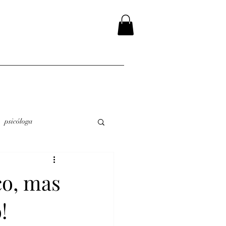
psicóloga
co, mas
!