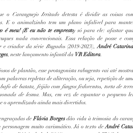
ue o 
Caranguejo Irritado
 detesta é dividir as coisas co
ias. E o animalzinho tem um plano infalível para mante
vro é meu! (E eu não te empresto)
 só para ele: afastar qua
 truques nada convencionais. Essa relação de posse e com
r e criador da série 
Bugados
 (2019-2023), 
André Catarin
rges
, neste lançamento infantil da 
VR Editora
.
iosos de plantão, esse protagonista rabugento vai até mostra
om palavras repletas de aliteração, ou seja, repetição de um
 
bafo de batata, feijão com fungos fedorentos
, 
torta de terra
imonada de lesma
. Mas, em vez de espantar o pequeno leit
 e o aprendizado ainda mais divertidos.
 engraçadas de 
Flávia Borges
 dão vida à teimosia do caran
 personagem muito carismático. Já o texto de 
André Cata