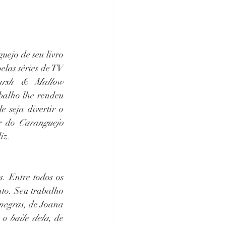
uejo de seu livro 
gosta de ficar irritado. Criador de diversas produções marcantes, foi responsável pelas séries de TV 
arsh & Mallow
balho lhe rendeu 
 seja divertir o 
r do 
Caranguejo 
iz.
. Entre todos os 
to. Seu trabalho 
negras
, de Joana 
 o baile dela
, de 