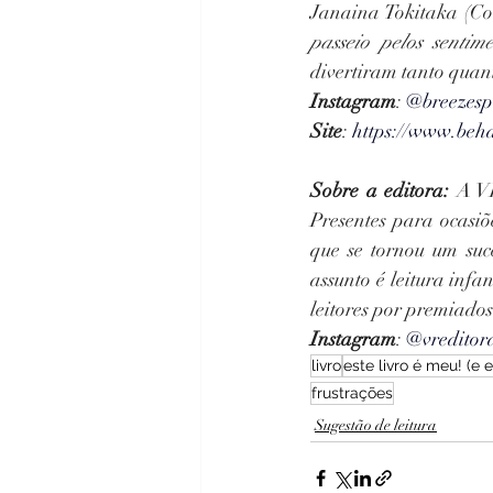
Janaina Tokitaka (Co
passeio pelos sentime
divertiram tanto quan
Instagram
: 
@breezesp
Site
: 
https://www.beha
Sobre a editora:
 A V
Presentes para ocasi
que se tornou um suc
assunto é leitura inf
leitores por premiados 
Instagram
: 
@vreditor
livro
este livro é meu! (e
frustrações
Sugestão de leitura