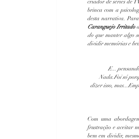
criador de séries de 
brinca com a psicolog
desta narrativa. Para
Caranguejo Irritado
 
do que manter algo s
dividir memórias e br
E... pensando
Nada.Foi só porqu
dizer isso, mas...Emp
Com uma abordagem 
frustração e aceitar 
bem em dividir, mesmo