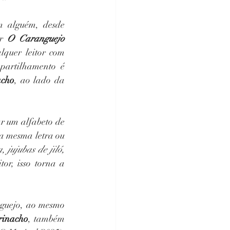
m alguém, desde 
r 
O Caranguejo 
lquer leitor com 
partilhamento é 
acho
, ao lado da 
r um alfabeto de 
a mesma letra ou 
, jujubas de jiló, 
or, isso torna a 
guejo, ao mesmo 
rinacho
, também 