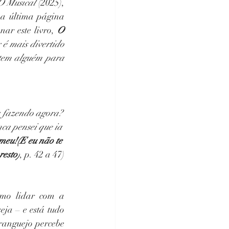
O Musical 
(2025), 
 a última página 
ar este livro, 
O 
é mais divertido 
tem alguém para 
ia fazendo agora? 
ca pensei que ia 
meu!(E eu não te 
esto)
, p. 42 a 47)
o lidar com a 
ja – e está tudo 
ranguejo percebe 