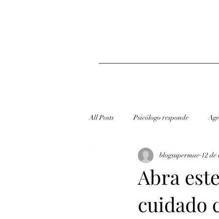
All Posts
Psicólogo responde
Age
blogsupermae
12 de
redes sociais
Dicas
Abra este
cuidado 