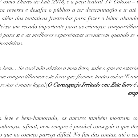
TV como 
Diário de Luli
 (2018) e a peça teatral 
TV Colosso – 
ia reversa e desafia o público a ter determinação e ir até
 além das tentativas frustradas para fazer o leitor abandon
deixa um recado importante para as crianças: 
compartilhar 
ó para si e as melhores experiências acontecem quando se 
incadeiras
.
 bem... Se você não abrisse o meu livro, sabe o que eu estar
e compartilhamos este livro que fizemos tantas coisas!E nun
restar é muito legal
!(
O Caranguejo Irritado em: Este livro é 
empr
leve e bem-humorada, os autores também mostram com
mudanças, afinal, nem sempre é possível conseguir o que dese
 que no começo pareça difícil. No fim das contas, até o ca