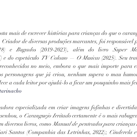
osta mais de escrever histórias para crianças do que o carang
18) e 
Bugados
 (2019-2023), além do livro 
Super M
 e do espetáculo 
TV Colosso — O Musical
 (2025). Seu tra
reconhecidos no meio, embora o que mais importe para ele
 os personagens que já criou, nenhum supera o mau humo
ece a cada leitor por ajudá-lo a ficar um pouquinho mais fel
tarinacho
tradora especializada em criar imagens fofinhas e divertidas
senhou, o 
Caranguejo Irritado
 certamente é o mais rabugen
 diversos livros, como 
Manual de penteados para crianças 
ri Santos (Companhia das Letrinhas, 2022); 
Cinderela e