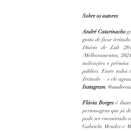
Sobre os autores
:
André Catarinacho
 g
Diário de Luli
 (20
(Melhoramentos, 2024)
indicações e prêmios 
público. Entre todos
Irritado
 — e ele agrad
Instagram
: 
@andreca
Flávia Borges
 é ilus
personagens que já de
pode ser encontrado em
Gabriela Mendes e Ma