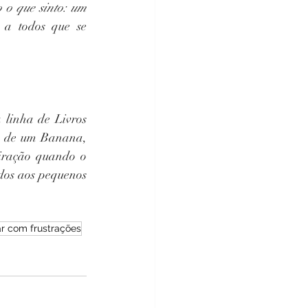
o o que sinto: um 
a todos que se 
linha de Livros 
o de um Banana, 
iração quando o 
dos aos pequenos 
ar com frustrações