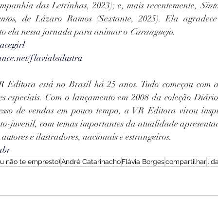
mpanhia das Letrinhas, 2023); e, mais recentemente, 
Sint
ntos
, de Lázaro Ramos (Sextante, 2025). Ela agradece 
to ela nessa jornada para animar o 
Caranguejo
.
acegirl
nce.net/flaviabsilustra
R Editora está no Brasil há 25 anos. Tudo começou com a 
ões especiais. Com o lançamento em 2008 da coleção Diári
esso de vendas em pouco tempo, a VR Editora virou insp
anto-juvenil, com temas importantes da atualidade apresenta
autores e ilustradores, nacionais e estrangeiros.  
abr
 eu não te empresto)
André Catarinacho
Flávia Borges
compartilhar
lid