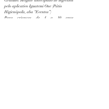
Gratuito. Resgate antecipado de ingressos 
pelo aplicativo Iguatemi One (Pátio
Higienópolis, aba “Eventos”)
Para crianças de 4 a 10 anos 
acompanhadas por pais ou responsável
shopping pátio higienópolis
halloween
comemorações halloween
mês das crianças
doces ou travessuras
Agenda Cultural
Posts recentes
Ver tudo