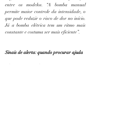
entre os modelos. “A bomba manual 
permite maior controle da intensidade, o 
que pode reduzir o risco de dor no início. 
Já a bomba elétrica tem um ritmo mais 
constante e costuma ser mais eficiente”. 
Sinais de alerta: quando procurar ajuda
Alguns sinais indicam que é importante 
interromper o uso da bomba e buscar 
orientação médica, como: dor intensa, 
alteração na cor do mamilo (branco ou 
roxo), presença de sangramentos ou 
lesões e suspeita de infecção. Se os 
sintomas persistirem, procure o auxílio de 
um médico especialista.