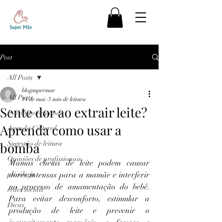
Post
All Posts
blogsupermae
All Posts
14 de mai.
3 min de leitura
Sente dor ao extrair leite?
Psicólogo responde
Aprenda como usar a
Agenda Cultural
bomba
Sugestão de leitura
Opiniões de profissionais
Mamas cheias de leite podem causar 
psicóloga
dores intensas para a mamãe e interferir 
no processo de amamentação do bebê. 
redes sociais
Para evitar desconforto, estimular a 
Dicas
produção de leite e prevenir o 